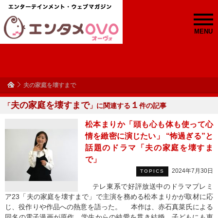
MENU
夫の家庭を壊すまで
夫の家庭を壊すまで
１
「
」に関連する
件の記事
松本まりか「頭も心も体も使って心
情を緻密に演じたい」 “怖過ぎる”と
話題のドラマ「夫の家庭を壊すま
で」
2024年7月30日
TOPICS
テレ東系で好評放送中のドラマプレミ
ア23「夫の家庭を壊すまで」で主演を務める松本まりかが取材に応
じ、役作りや作品への熱意を語った。 本作は、赤石真菜氏による
同名の電子漫画が原作。学生からの純愛を貫き結婚、子どもにも恵