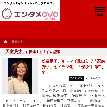
MENU
天童荒太
天童荒太
１
「
」に関連する
件の記事
松雪泰子、キスマイ北山らで「家族
狩り」をドラマ化 「ぜひ“目撃”し
て」
2014年7月1日
TOPICS
ＴＢＳの金曜ドラマ「家族狩り」制作
発表会見が１日、東京都内で行われ、出
演者の松雪泰子、伊藤淳史、北山宏光
（Ｋｉｓ－Ｍｙ－Ｆｔ２）、篠田麻里子、平岡祐太、山口紗弥加、
井上真樹夫、浅田美代子、財前直見、遠藤憲一、原作者の天童荒太