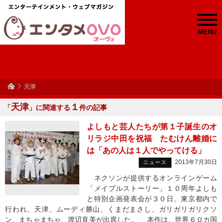
MENU
天津
天津
１
「
」に関連する
件の記事
よしもと芸人たちが第１子誕生のオ
リラジ中田を祝福 たむけん離婚に
は「あの人は１人でやってける」
2013年7月30日
ニュース
ネクソンが提供するオンラインゲーム
「メイプルストーリー」１０周年よしも
と特別企画発表会が３０日、東京都内で
行われ、天津、ムーディ勝山、くまだまさし、ガリガリガリクソ
ン、まちゃまちゃ、渡辺直美が出席した。 本作は、世界６０カ国