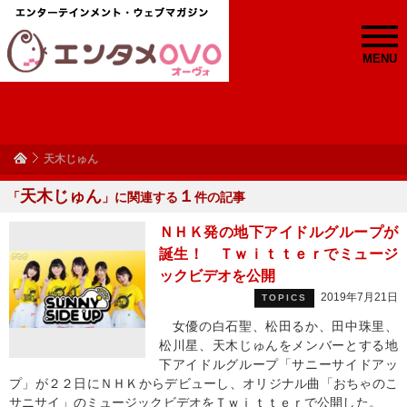
MENU
天木じゅん
天木じゅん
１
「
」に関連する
件の記事
ＮＨＫ発の地下アイドルグループが
誕生！ Ｔｗｉｔｔｅｒでミュージ
ックビデオを公開
2019年7月21日
TOPICS
女優の白石聖、松田るか、田中珠里、
松川星、天木じゅんをメンバーとする地
下アイドルグループ「サニーサイドアッ
プ」が２２日にＮＨＫからデビューし、オリジナル曲「おちゃのこ
サニサイ」のミュージックビデオをＴｗｉｔｔｅｒで公開した。