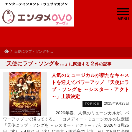
MENU
天使にラブ・ソングを…
天使にラブ・ソングを…
２
「
」に関連する
件の記事
人気のミュージカルが新たなキャス
トを迎えてパワーアップ 「天使にラ
ブ・ソングを ～シスター・アクト
～」上演決定
2025年9月23日
TOPICS
2026年春、人気のミュージカルが、パ
ワーアップして帰ってくる。 コメディー・ミュージカルの決定版
「天使にラブ・ソングを ～シスター・アクト～」が、2026年3月25
日（水）～4月21日（火）に東京・明治座で上演、そして5月に全国