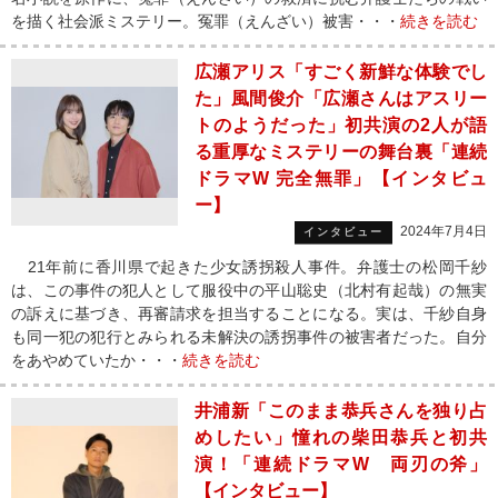
を描く社会派ミステリー。冤罪（えんざい）被害・・・
続きを読む
広瀬アリス「すごく新鮮な体験でし
た」風間俊介「広瀬さんはアスリー
トのようだった」初共演の2人が語
る重厚なミステリーの舞台裏「連続
ドラマW 完全無罪」【インタビュ
ー】
2024年7月4日
インタビュー
21年前に香川県で起きた少女誘拐殺人事件。弁護士の松岡千紗
は、この事件の犯人として服役中の平山聡史（北村有起哉）の無実
の訴えに基づき、再審請求を担当することになる。実は、千紗自身
も同一犯の犯行とみられる未解決の誘拐事件の被害者だった。自分
をあやめていたか・・・
続きを読む
井浦新「このまま恭兵さんを独り占
めしたい」憧れの柴田恭兵と初共
演！「連続ドラマW 両刃の斧」
【インタビュー】