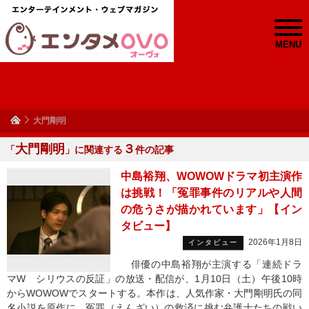
MENU
大門剛明
大門剛明
３
「
」に関連する
件の記事
中島裕翔、WOWOWドラマ初主演作
は挑戦！「冤罪事件のリアルや人間
の危うさが描かれています」【イン
タビュー】
2026年1月8日
インタビュー
俳優の中島裕翔が主演する「連続ドラ
マW シリウスの反証」の放送・配信が、1月10日（土）午後10時
からWOWOWでスタートする。本作は、人気作家・大門剛明氏の同
名小説を原作に、冤罪（えんざい）の救済に挑む弁護士たちの戦い