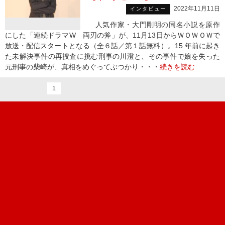
2022年11月11日
インタビュー
人気作家・大門剛明の同名小説を原作
にした「連続ドラマW 両刃の斧」が、11月13日からＷＯＷＯＷで
放送・配信スタートとなる（全６話／第１話無料）。15 年前に起き
た未解決事件の再捜査に挑む刑事の川澄と、その事件で娘を失った
元刑事の柴崎が、真相をめぐってぶつかり・・・
続きを読む
1