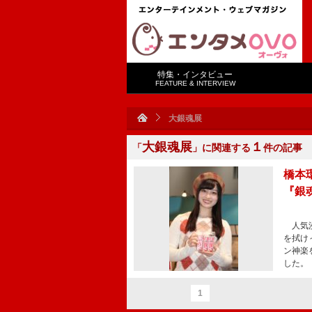
特集・インタビュー
FEATURE & INTERVIEW
大銀魂展
大銀魂展
１
「
」に関連する
件の記事
橋本
『銀
人気漫
を拭け
ン神楽
した。
1