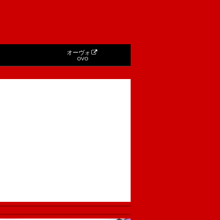
オーヴォ
OVO