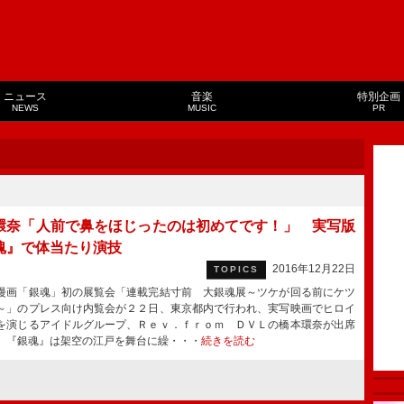
ニュース
音楽
特別企画
NEWS
MUSIC
PR
環奈「人前で鼻をほじったのは初めてです！」 実写版
魂』で体当たり演技
2016年12月22日
TOPICS
画「銀魂」初の展覧会「連載完結寸前 大銀魂展～ツケが回る前にケツ
～」のプレス向け内覧会が２２日、東京都内で行われ、実写映画でヒロイ
を演じるアイドルグループ、Ｒｅｖ．ｆｒｏｍ ＤＶＬの橋本環奈が出席
 『銀魂』は架空の江戸を舞台に繰・・・
続きを読む