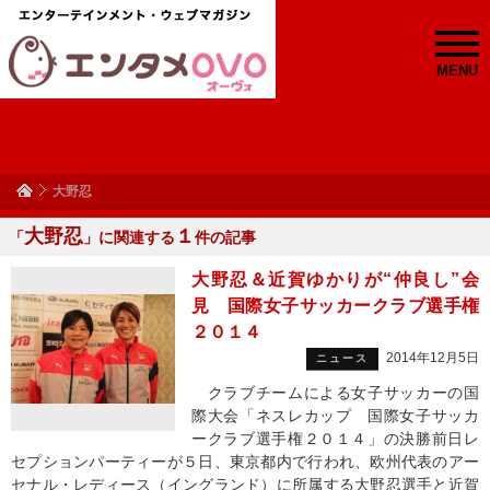
MENU
大野忍
大野忍
１
「
」に関連する
件の記事
大野忍＆近賀ゆかりが“仲良し”会
見 国際女子サッカークラブ選手権
２０１４
2014年12月5日
ニュース
クラブチームによる女子サッカーの国
際大会「ネスレカップ 国際女子サッカ
ークラブ選手権２０１４」の決勝前日レ
セプションパーティーが５日、東京都内で行われ、欧州代表のアー
セナル・レディース（イングランド）に所属する大野忍選手と近賀