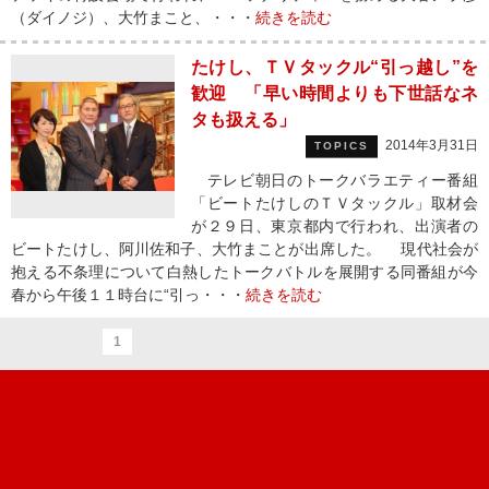
（ダイノジ）、大竹まこと、・・・
続きを読む
たけし、ＴＶタックル“引っ越し”を
歓迎 「早い時間よりも下世話なネ
タも扱える」
2014年3月31日
TOPICS
テレビ朝日のトークバラエティー番組
「ビートたけしのＴＶタックル」取材会
が２９日、東京都内で行われ、出演者の
ビートたけし、阿川佐和子、大竹まことが出席した。 現代社会が
抱える不条理について白熱したトークバトルを展開する同番組が今
春から午後１１時台に“引っ・・・
続きを読む
1