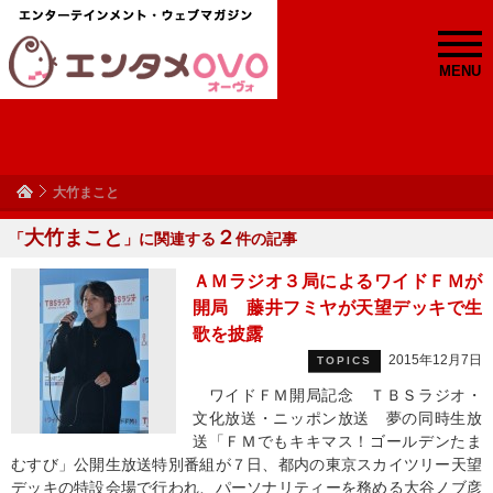
MENU
大竹まこと
大竹まこと
２
「
」に関連する
件の記事
ＡＭラジオ３局によるワイドＦＭが
開局 藤井フミヤが天望デッキで生
歌を披露
2015年12月7日
TOPICS
ワイドＦＭ開局記念 ＴＢＳラジオ・
文化放送・ニッポン放送 夢の同時生放
送「ＦＭでもキキマス！ゴールデンたま
むすび」公開生放送特別番組が７日、都内の東京スカイツリー天望
デッキの特設会場で行われ、パーソナリティーを務める大谷ノブ彦