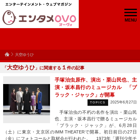
MENU
大空ゆうひ
大空ゆうひ
１
「
」に関連する
件の記事
手塚治虫原作、演出・栗山民也、主
演・坂本昌行のミュージカル 「ブ
ラック・ジャック」が開幕
2025年6月27日
TOPICS
手塚治虫の不朽の名作を演出・栗山民
也、主演・坂本昌行で贈るミュージカル
「ブラック・ジャック」が、6月28日
（土）に東京・文京区のIMM THEATERで開幕。初日前日の27日
（金）にフォトコールと取材会が行われた。 1973年「週刊少年チ