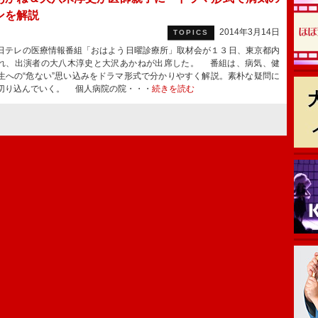
ンを解説
2014年3月14日
TOPICS
テレの医療情報番組「おはよう日曜診療所」取材会が１３日、東京都内
れ、出演者の大八木淳史と大沢あかねが出席した。 番組は、病気、健
生への“危ない”思い込みをドラマ形式で分かりやすく解説。素朴な疑問に
切り込んでいく。 個人病院の院・・・
続きを読む