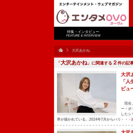
特集・インタビュー
FEATURE & INTERVIEW
大沢あかね
大沢あかね
２
「
」に関連する
件の記
大沢
「人
ビュ
現在、
ー・ポ
したシ
界が描かれている。2024年7月からハリ・・・
大沢