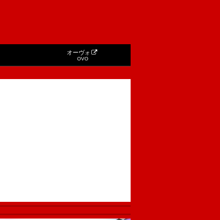
オーヴォ
OVO