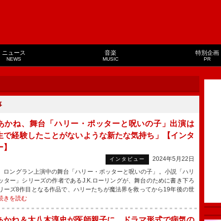
ニュース
音楽
特別企画
NEWS
MUSIC
PR
事
あかね、舞台「ハリー・ポッターと呪いの子」出演は
生で経験したことがないような新たな気持ち」【インタ
ー】
2024年5月22日
インタビュー
ロングラン上演中の舞台「ハリー・ポッターと呪いの子」。小説「ハリ
ッター」シリーズの作者であるJ.K.ローリングが、舞台のために書き下ろ
リーズ8作目となる作品で、ハリーたちが魔法界を救ってから19年後の世
続きを読む
あかね＆大八木淳史が医師親子に ドラマ形式で病気の