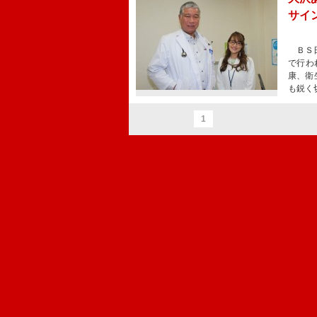
サイ
ＢＳ日
で行わ
康、衛
も鋭く
1