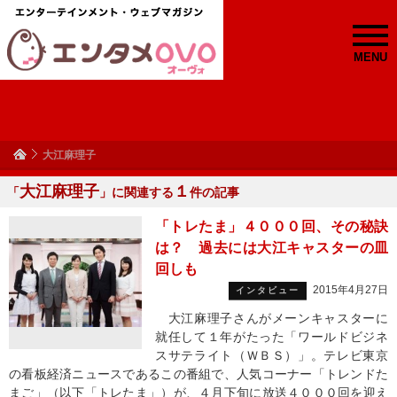
MENU
大江麻理子
大江麻理子
１
「
」に関連する
件の記事
「トレたま」４０００回、その秘訣
は？ 過去には大江キャスターの皿
回しも
2015年4月27日
インタビュー
大江麻理子さんがメーンキャスターに
就任して１年がたった「ワールドビジネ
スサテライト（ＷＢＳ）」。テレビ東京
の看板経済ニュースであるこの番組で、人気コーナー「トレンドた
まご」（以下「トレたま」）が、４月下旬に放送４０００回を迎え