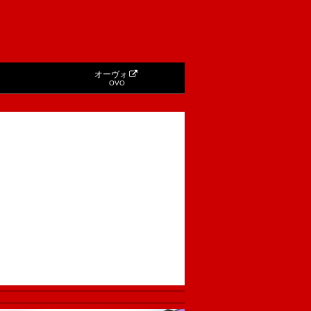
オーヴォ
OVO