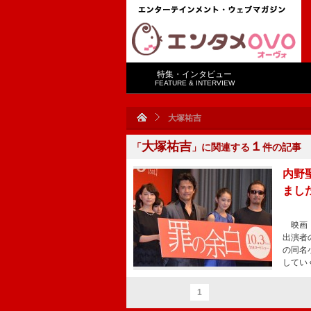
特集・インタビュー
FEATURE & INTERVIEW
大塚祐吉
大塚祐吉
１
「
」に関連する
件の記事
内野
まし
映画『
出演者
の同名
してい
1