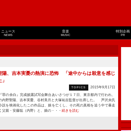
ニュース
音楽
特別企画
NEWS
MUSIC
PR
聖陽、吉本実憂の熱演に恐怖 「途中からは殺意を感じ
た」
2015年9月17日
TOPICS
罪の余白』完成披露試写会舞台あいさつが１７日、東京都内で行われ、
の内野聖陽、吉本実憂、谷村美月と大塚祐吉監督が出席した。 芦沢央氏
小説を映画化したこの作品は、娘を亡くし、その死の真相を追う中で暴走
く父親・安藤聡（内野）と、娘の・・・
続きを読む