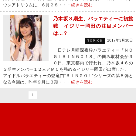
ウンアトリウムに、６月２８・・・
続きを読む
乃木坂３期生、バラエティーに初挑
戦 イジリー岡田の注目メンバー
は…？
2017年3月30日
TOPICS
日テレ月曜深夜枠バラエティー「ＮＯ
ＧＩＢＩＮＧＯ！８」の囲み取材会が３
０日、東京都内で行われ、乃木坂４６の
３期生メンバー１２人とＭＣを務めるイジリー岡田が出席した。
アイドルバラエティーの登竜門“ＢＩＮＧＯ！”シリーズの第８弾と
なる今回は、昨年９月に３期・・・
続きを読む
1