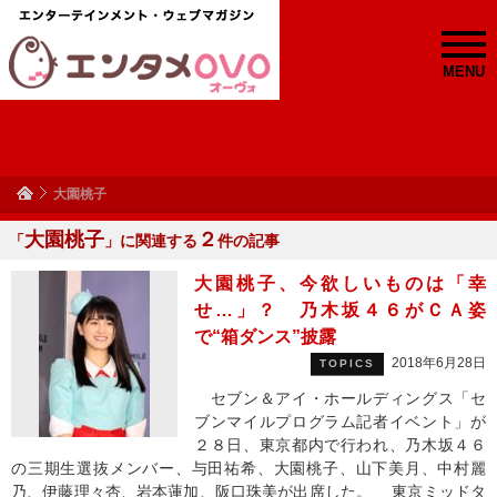
MENU
大園桃子
大園桃子
２
「
」に関連する
件の記事
大園桃子、今欲しいものは「幸
せ…」？ 乃木坂４６がＣＡ姿
で“箱ダンス”披露
2018年6月28日
TOPICS
セブン＆アイ・ホールディングス「セ
ブンマイルプログラム記者イベント」が
２８日、東京都内で行われ、乃木坂４６
の三期生選抜メンバー、与田祐希、大園桃子、山下美月、中村麗
乃、伊藤理々杏、岩本蓮加、阪口珠美が出席した。 東京ミッドタ