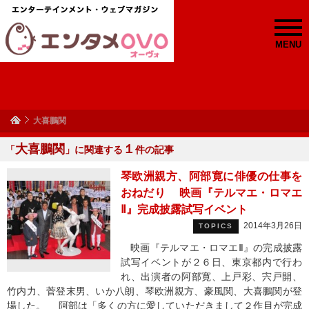
MENU
大喜鵬関
大喜鵬関
１
「
」に関連する
件の記事
琴欧洲親方、阿部寛に俳優の仕事を
おねだり 映画『テルマエ・ロマエ
Ⅱ』完成披露試写イベント
2014年3月26日
TOPICS
映画『テルマエ・ロマエⅡ』の完成披露
試写イベントが２６日、東京都内で行わ
れ、出演者の阿部寛、上戸彩、宍戸開、
竹内力、菅登末男、いか八朗、琴欧洲親方、豪風関、大喜鵬関が登
場した。 阿部は「多くの方に愛していただきまして２作目が完成