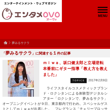
MENU
夢みるサクラ
夢みるサクラ
１
「
」に関連する
件の記事
ｍｉｗａ、坂口健太郎と立場逆転
本番前にギター指導「教え方を教え
ました」
2017年2月9日
TOPICS
ライフスタイルコスメティックブラン
ド・ロクシタンによる体験型デジタルシ
アター「ロクシタンで、夢みるサクラ」
オープニングイベントが９日、東京都内で行われ、スペシャルゲス
トとしてｍｉｗａが出席した。 フレグランス「チェリーブロッサ