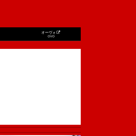
オーヴォ
OVO