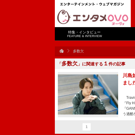
特集・インタビュー
FEATURE & INTERVIEW
多数欠
多数欠
１
「
」に関連する
件の記事
川島如
まし
Trav
『Fly
『GA
う過酷
1