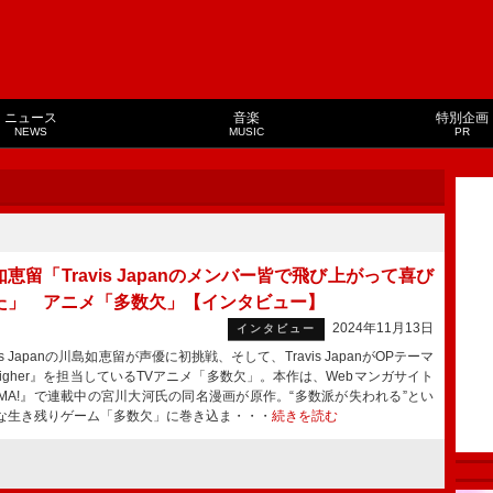
ニュース
音楽
特別企画
NEWS
MUSIC
PR
恵留「Travis Japanのメンバー皆で飛び上がって喜び
た」 アニメ「多数欠」【インタビュー】
2024年11月13日
インタビュー
is Japanの川島如恵留が声優に初挑戦、そして、Travis JapanがOPテーマ
 Higher』を担当しているTVアニメ「多数欠」。本作は、Webマンガサイト
NMA!』で連載中の宮川大河氏の同名漫画が原作。“多数派が失われる”とい
な生き残りゲーム「多数欠」に巻き込ま・・・
続きを読む