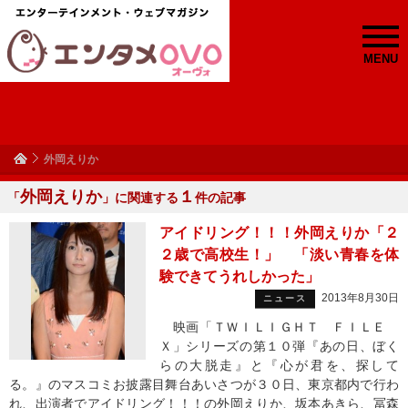
MENU
外岡えりか
外岡えりか
１
「
」に関連する
件の記事
アイドリング！！！外岡えりか「２
２歳で高校生！」 「淡い青春を体
験できてうれしかった」
2013年8月30日
ニュース
映画「ＴＷＩＬＩＧＨＴ ＦＩＬＥ
Ｘ」シリーズの第１０弾『あの日、ぼく
らの大脱走』と『心が君を、探して
る。』のマスコミお披露目舞台あいさつが３０日、東京都内で行わ
れ、出演者でアイドリング！！！の外岡えりか、坂本あきら、冨森