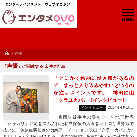
MENU
声優
声優
１
「
」に関連する
件の記事
「とにかく絵柄に没入感があるの
で、すっと入り込みやすいというの
が注目ポイントです」 神田伯山
『クラユカバ』【インタビュー】
2024年4月10日
インタビュー
集団失踪事件の謎を追って地下世界
「クラガリ」に足を踏み入れた私立探偵の活躍をレトロな世界観で
描いた、塚原重義監督の長編アニメーション映画『クラユカバ』が4
月12日から全国公開される。本作で探偵社を営む主人公の荘太郎の