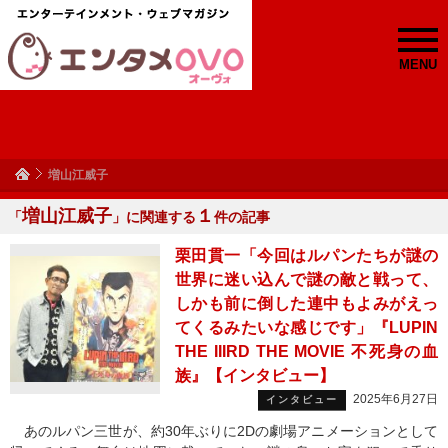
MENU
増山江威子
増山江威子
１
「
」に関連する
件の記事
栗田貫一「今回はルパンたちが謎の
世界に迷い込んで謎の敵と戦って、
しかも前に倒した連中もよみがえっ
てくるみたいな感じです」『LUPIN
THE IIIRD THE MOVIE 不死身の血
族』【インタビュー】
2025年6月27日
インタビュー
あのルパン三世が、約30年ぶりに2Dの劇場アニメーションとして