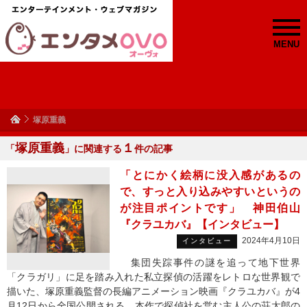
MENU
塚原重義
塚原重義
１
「
」に関連する
件の記事
「とにかく絵柄に没入感があるの
で、すっと入り込みやすいというの
が注目ポイントです」 神田伯山
『クラユカバ』【インタビュー】
2024年4月10日
インタビュー
集団失踪事件の謎を追って地下世界
「クラガリ」に足を踏み入れた私立探偵の活躍をレトロな世界観で
描いた、塚原重義監督の長編アニメーション映画『クラユカバ』が4
月12日から全国公開される。本作で探偵社を営む主人公の荘太郎の