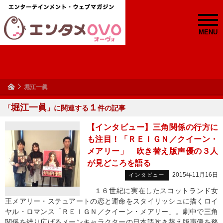
MENU
堀江一眞
堀江一眞
１
「
」に関連する
件の記事
【インタビュー】三角関係の行方に
も注目！「ＲＥＩＧＮ／クイーン・
メアリー」 吹き替え版声優の３人
が見どころを語る
2015年11月16日
インタビュー
１６世紀に実在したスコットランド女
王メアリー・ステュアートの恋と運命をスタイリッシュに描くロイ
ヤル・ロマンス「ＲＥＩＧＮ／クイーン・メアリー」。劇中で三角
関係を繰り広げるメーンキャラクターの日本語吹き替え版声優を務