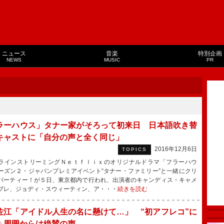
ニュース
音楽
特別企画
NEWS
MUSIC
PR
ラーハウス」タナー家がそろって初来日 日本語吹き替
キャストに「自分の声と全く同じ」
2016年12月6日
TOPICS
インストリーミングＮｅｔｆｌｉｘのオリジナルドラマ「フラーハウ
ーズン２・ジャパンプレミアイベント“タナー・ファミリー”と一緒にクリ
パーティー！が５日、東京都内で行われ、出演者のキャンディス・キャメ
ブレ、ジョディ・スウィーティン、ア・・・
続きを読む
佐江「アイドル人生の名に懸けて…」 “初アフレコ”に
も周囲からは絶賛の声