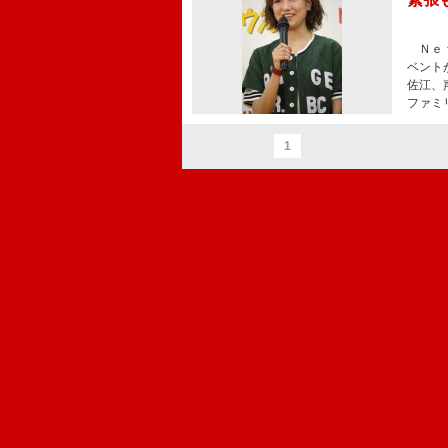
Ｎｅｔ
ベント
佐江、
ファミ
1