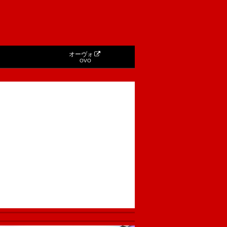
オーヴォ
OVO