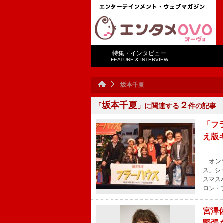
特集・インタビュー
FEATURE & INTERVIEW
坂本千夏
坂本千夏
２
「
」に関連する
件の記事
「フ
え版
オンラ
ス」シ
スマス
ロン・
宮澤
緊張