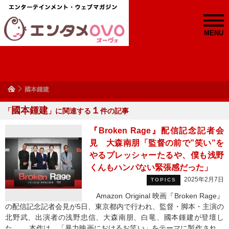
MENU
國本鍾建
國本鍾建
１
「
」に関連する
件の記事
『Broken Rage』配信記念記者会
見 大森南朋「監督の前で”笑い”を
やるプレッシャーたるや、僕も浅野
くんもハンパない緊張感だった」
2025年2月7日
TOPICS
Amazon Original 映画『Broken Rage』
の配信記念記者会見が5日、東京都内で行われ、監督・脚本・主演の
北野武、出演者の浅野忠信、大森南朋、白竜、國本鍾建が登壇し
た。 本作は、「暴力映画におけるお笑い」をテーマに製作され、