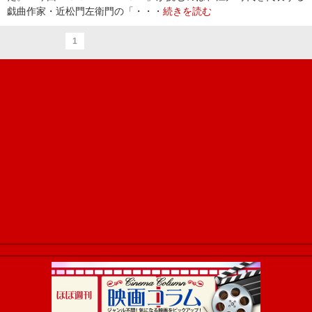
戯曲作家・近松門左衛門の「・・・
続きを読む
1