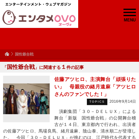
MENU
国性爺合戦
国性爺合戦
１
「
」に関連する
件の記事
佐藤アツヒロ、主演舞台「頑張りた
い」 母親役の緒月遠麻「アツヒロ
さんのファンでした！」
2016年9月14日
TOPICS
演劇集団「３０－ＤＥＬＵＸ」による
舞台「新版 国性爺合戦」の公開舞台稽
古が１４日、東京都内で行われ、出演者
の佐藤アツヒロ、馬場良馬、緒月遠麻、陰山泰、清水順二が登壇し
た。 今回「３０－ＤＥＬＵＸ」が挑むのは、江戸時代を代表する