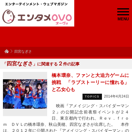
MENU
四宮なぎさ
四宮なぎさ
２
「
」に関連する
件の記事
橋本環奈、ファンと大迫力ゲームに
挑戦 「ラブストーリーに憧れる」
と乙女心も
2014年4月24日
TOPICS
映画『アメイジング・スパイダーマン
２』の公開記念前夜祭イベントが２４
日、東京都内で行われ、Ｒｅｖ．ｆｒｏ
ｍ ＤＶＬの橋本環奈、秋山美穂、四宮なぎさが出席した。 本作
は、２０１２年に公開された『アメイジング・スパイダーマン』の