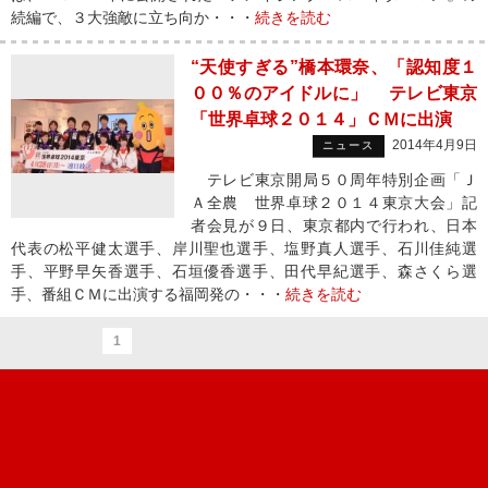
続編で、３大強敵に立ち向か・・・
続きを読む
“天使すぎる”橋本環奈、「認知度１
００％のアイドルに」 テレビ東京
「世界卓球２０１４」ＣＭに出演
2014年4月9日
ニュース
テレビ東京開局５０周年特別企画「Ｊ
Ａ全農 世界卓球２０１４東京大会」記
者会見が９日、東京都内で行われ、日本
代表の松平健太選手、岸川聖也選手、塩野真人選手、石川佳純選
手、平野早矢香選手、石垣優香選手、田代早紀選手、森さくら選
手、番組ＣＭに出演する福岡発の・・・
続きを読む
1