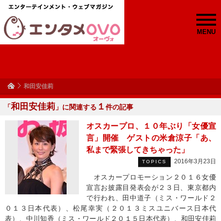
MENU
和田安佳莉
和田安佳莉
１
「
」に関連する
件の記事
オスカープロ、１０年ぶり「女優宣
言」開催 ゲストの米倉涼子「あ、
私まで緊張してきちゃった」
2016年3月23日
TOPICS
オスカープロモーション２０１６女優
宣言お披露目発表会が２３日、東京都内
で行われ、田中道子（ミス・ワールド２
０１３日本代表）、松尾幸実（２０１３ミスユニバース日本代
表）、中川知香（ミス・ワールド２０１５日本代表）、和田安佳莉