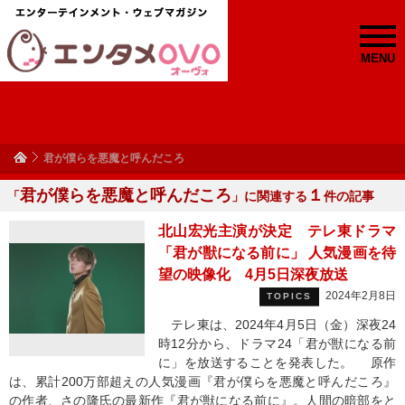
MENU
君が僕らを悪魔と呼んだころ
君が僕らを悪魔と呼んだころ
１
「
」に関連する
件の記事
北山宏光主演が決定 テレ東ドラマ
「君が獣になる前に」 人気漫画を待
望の映像化 4月5日深夜放送
2024年2月8日
TOPICS
テレ東は、2024年4月5日（金）深夜24
時12分から、ドラマ24「君が獣になる前
に」を放送することを発表した。 原作
は、累計200万部超えの人気漫画『君が僕らを悪魔と呼んだころ』
の作者、さの隆氏の最新作『君が獣になる前に』。人間の暗部をと