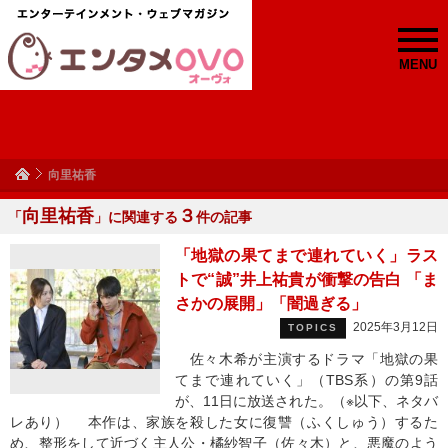
MENU
向里祐香
向里祐香
３
「
」に関連する
件の記事
「地獄の果てまで連れていく」ラス
トで“誠”井上祐貴が衝撃の告白 「ま
さかの展開」「闇過ぎる」
2025年3月12日
TOPICS
佐々木希が主演するドラマ「地獄の果
てまで連れていく」（TBS系）の第9話
が、11日に放送された。（※以下、ネタバ
レあり） 本作は、家族を殺した女に復讐（ふくしゅう）するた
め、整形をして近づく主人公・橘紗智子（佐々木）と、悪魔のよう