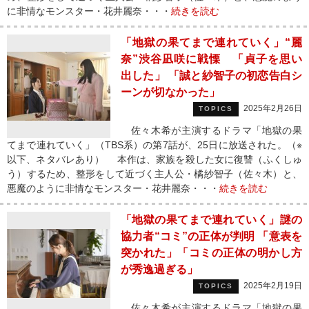
に非情なモンスター・花井麗奈・・・
続きを読む
「地獄の果てまで連れていく」“麗
奈”渋谷凪咲に戦慄 「貞子を思い
出した」 「誠と紗智子の初恋告白シ
ーンが切なかった」
2025年2月26日
TOPICS
佐々木希が主演するドラマ「地獄の果
てまで連れていく」（TBS系）の第7話が、25日に放送された。（※
以下、ネタバレあり） 本作は、家族を殺した女に復讐（ふくしゅ
う）するため、整形をして近づく主人公・橘紗智子（佐々木）と、
悪魔のように非情なモンスター・花井麗奈・・・
続きを読む
「地獄の果てまで連れていく」謎の
協力者“コミ”の正体が判明 「意表を
突かれた」「コミの正体の明かし方
が秀逸過ぎる」
2025年2月19日
TOPICS
佐々木希が主演するドラマ「地獄の果