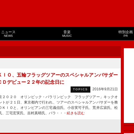
ニュース
音楽
特別企画
NEWS
MUSIC
PR
ＫＩＯ、五輪フラッグツアーのスペシャルアンバサダー
ＣＤデビュー２２年の記念日に
2016年9月21日
TOPICS
２０２０ オリンピック・パラリンピック フラッグツアー」キックオ
ントが２１日、東京都内で行われ、ツアーのスペシャルアンバサダーを務
ＯＫＩＯと、オリンピアンの三宅義信氏、小谷実可子氏、荒井広宙氏、松
氏、三宅宏実氏、吉村真晴氏、パラ・・・
続きを読む