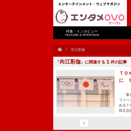
特集・インタビュー
FEATURE & INTERVIEW
向江彩伽
向江彩伽
１
「
」に関連する
件の記事
ＴＯ
に 
「東京
フイベ
めるＴ
田丈志
1