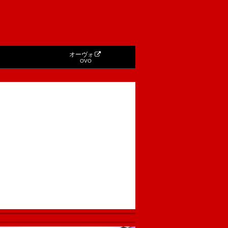
オーヴォ
OVO