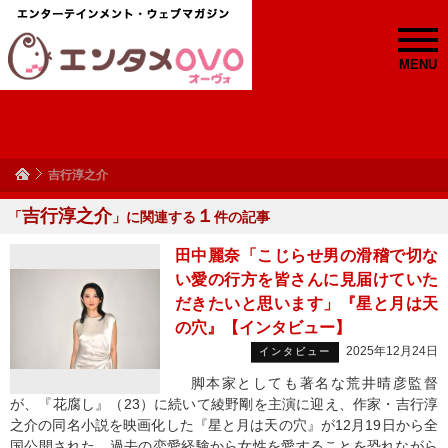
MENU
吉行淳之介
吉行淳之介
１
「
」に関連する
件の記事
田中麗奈「こじらせ男の滑稽で切な
い愛の行方を皆さんに見届けていた
だきたいと思います」『星と月は天
の穴』【インタビュー】
2025年12月24日
インタビュー
脚本家としても著名な荒井晴彦監督
が、『花腐し』（23）に続いて綾野剛を主演に迎え、作家・吉行淳
之介の同名小説を映画化した『星と月は天の穴』が12月19日から全
国公開された。過去の恋愛経験から女性を愛することを恐れながら