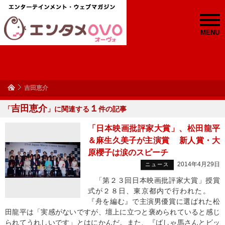
MENU
吉田恵介
吉田恵介
１
「
」に関連する
件の記事
「日本映画批評家大賞」、松田龍平
＆麻生久美子が主演賞 新人賞・大
原櫻子は涙のスピーチ
2014年4月29日
ニュース
「第２３回日本映画批評家大賞」授賞
式が２８日、東京都内で行われた。
『舟を編む』で主演男優賞に選ばれた松
田龍平は「実感がないですが、壇上に立つと褒められていると感じ
られてうれしいです」とはにかんだ。また、『ばしゃ馬さんとビッ