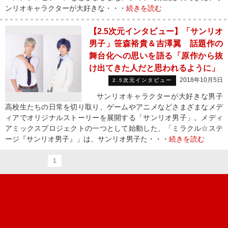
ンリオキャラクターが大好きな・・・
続きを読む
【2.5次元インタビュー】「サンリオ
男子」笹森裕貴＆吉澤翼 話題作の
舞台化への思いを語る「原作から抜
け出てきた人だと思われるように」
2018年10月5日
2.5次元インタビュー
サンリオキャラクターが大好きな男子
高校生たちの日常を切り取り、ゲームやアニメなどさまざまなメデ
ィアでオリジナルストーリーを展開する「サンリオ男子」。メディ
アミックスプロジェクトの一つとして始動した、「ミラクル☆ステ
ージ『サンリオ男子』」は、サンリオ男子た・・・
続きを読む
1