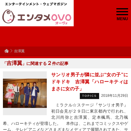
MENU
吉澤翼
吉澤翼
２
「
」に関連する
件の記事
サンリオ男子が隣に並ぶ“女の子”に
ドキドキ 吉澤翼「ハローキティは
まさに女の子」
2018年11月29日
TOPICS
ミラクル☆ステージ『サンリオ男子』
初日会見が２９日に東京都内で行われ、
北川尚弥と吉澤翼、定本楓馬、北乃颯
希、ハローキティが登壇した。 本作は、これまでコミックスやゲ
ーム、テレビアニメなどさまざまなメディアで展開されてきた、サ