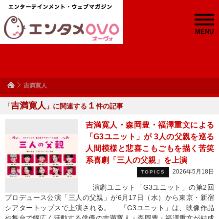
MENU
吉満寛人
吉満寛人
１
「
」に関連する
件の記事
吉満寛人・森岡豊・福澤重文による
「G3ユニット」が 3人の父親を巡る
人間模様と悲喜こもごもを描く苦笑
系喜劇「三人の父親」を上演
2026年5月18日
TOPICS
演劇ユニット「G3ユニット」の第2回
プロデュース公演「三人の父親」が6月17日（水）から東京・新宿
シアタートップスで上演される。 「G3ユニット」は、映像作品
や舞台で幅広く活動する俳優の吉満寛人・森岡豊・福澤重文が結成