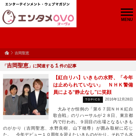
MENU
吉岡聖恵
吉岡聖恵
１
「
」に関連する
件の記事
【紅白リハ】いきもの水野、「今年
は止められていない」 ＮＨＫ警備
員による“静止なし”に笑顔
2016年12月28日
TOPICS
大みそか恒例の「第６７回ＮＨＫ紅白
歌合戦」のリハーサルが２８日、東京都
内で行われ、９回目の出場となるいきも
のがかり（吉岡聖恵、水野良樹、山下穂尊）が囲み取材に応じ
た。 今年デビュー１０周年を迎えたいきものがかり。それでも水