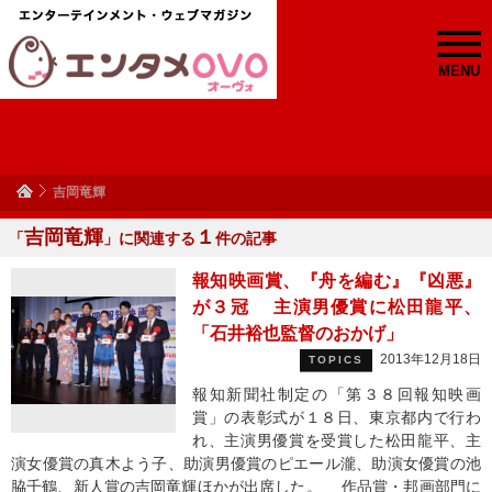
MENU
吉岡竜輝
吉岡竜輝
１
「
」に関連する
件の記事
報知映画賞、『舟を編む』『凶悪』
が３冠 主演男優賞に松田龍平、
「石井裕也監督のおかげ」
2013年12月18日
TOPICS
報知新聞社制定の「第３８回報知映画
賞」の表彰式が１８日、東京都内で行わ
れ、主演男優賞を受賞した松田龍平、主
演女優賞の真木よう子、助演男優賞のピエール瀧、助演女優賞の池
脇千鶴、新人賞の吉岡竜輝ほかが出席した。 作品賞・邦画部門に