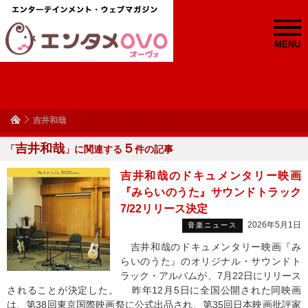
MENU
吉井和哉
吉井和哉
５
「
」に関連する
件の記事
吉井和哉のドキュメンタリー映画
『みらいのうた』サウンドトラック
7/22リリース決定
2026年5月1日
音楽ニュース
吉井和哉のドキュメンタリー映画『み
らいのうた』のオリジナル・サウンドト
ラック・アルバムが、7月22日にリリース
されることが決定した。 昨年12月5日に全国公開された同映画
は、第38回東京国際映画祭に公式出品され、第35回日本映画批評家