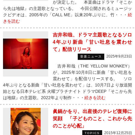
が決定した。 本楽曲はドラマ『そこか
ら先は地獄』の主題歌となっている。 今回公開されるミュージッ
クビデオは、2005年の「CALL ME」以来20年ぶりに、竹・・・
続
きを読む
吉井和哉、ドラマ主題歌となるソロ
4年ぶり新曲「甘い吐息を震わせ
て」配信リリース
2025年9月23日
音楽ニュース
吉井和哉（THE YELLOW MONKEY）
が、2025年10月8日に新曲「甘い吐息を
震わせて」を配信リリースする。 ソロ
4年ぶりとなる新曲「甘い吐息を震わせて」は、10月7日より放送開
始となる日本テレビ系 火曜プラチナイト ドラマDEEP『そこから先
は地獄』の主題歌。2022年より制作・・・
続きを読む
眞鍋かをり、出産後のテレビ復帰に
笑顔 「子どものこと、これから先
のことが心配」
2015年12月25日
TOPICS