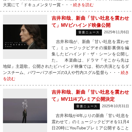
大賞にて「ドキュメンタリー賞・・・
続きを読む
吉井和哉、新曲「甘い吐息を震わせ
て」MVビハインド映像公開
2025年11月6日
音楽ニュース
吉井和哉が、新曲「甘い吐息を震わせ
て」ミュージックビデオの撮影裏側を編
集したビハインド・ザ・シーンを公開し
た。 本楽曲は、ドラマ『そこから先は
地獄』主題歌。公開されたビハインド映像では、初の共演となるダ
ンスチーム、パワーパフボーズの3人や竹内スグル監督ら・・・
続き
を読む
吉井和哉、新曲「甘い吐息を震わせ
て」MV11/4プレミア公開決定
2025年10月31日
音楽ニュース
吉井和哉が4年ぶりの新曲「甘い吐息を
震わせて」のミュージックビデオを11月4
日20時にYouTubeプレミア公開すること