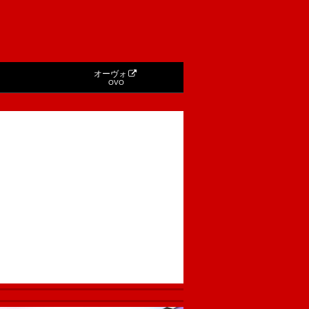
オーヴォ
OVO