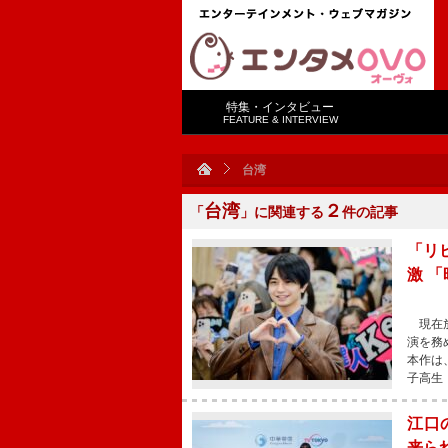
特集・インタビュー
FEATURE & INTERVIEW
台湾
台湾
２
「
」に関連する
件の記事
「リ
激 
現在放
演を務
本作は
子高生
江口
来ら