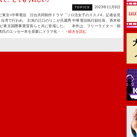
2023年11月8日
TOPICS
東京×中華電信 日台共同制作ドラマ「ソロ活女子のススメ4」記者会見
、台湾で行われ、主演の江口のりこが呉麗秀 中華電信執行副社長、斉木裕
レビ東京国際事業室長らと共に登場した。 本作は、フリーライター・朝
美氏のエッセー本を原案にドラマ化・・・
続きを読む