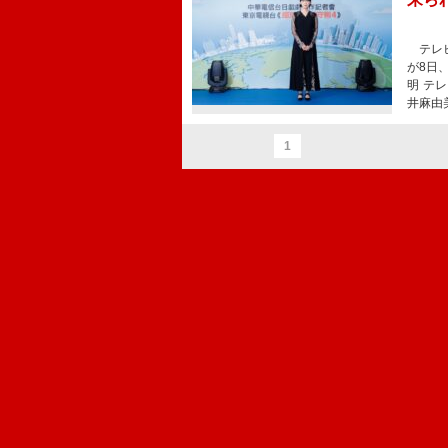
テレビ
が8日
明 テ
井麻由
1