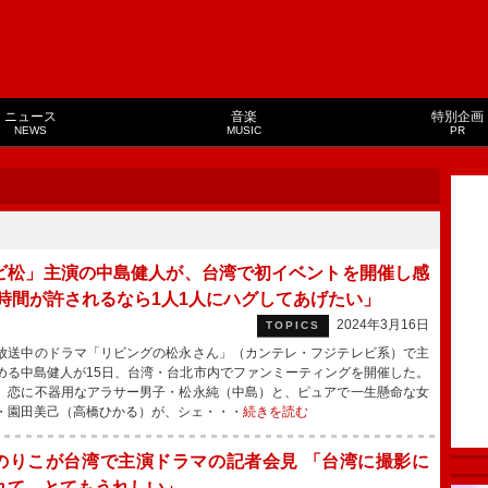
ニュース
音楽
特別企画
NEWS
MUSIC
PR
ビ松」主演の中島健人が、台湾で初イベントを開催し感
「時間が許されるなら1人1人にハグしてあげたい」
2024年3月16日
TOPICS
送中のドラマ「リビングの松永さん」（カンテレ・フジテレビ系）で主
める中島健人が15日、台湾・台北市内でファンミーティングを開催した。
、恋に不器用なアラサー男子・松永純（中島）と、ピュアで一生懸命な女
・園田美己（高橋ひかる）が、シェ・・・
続きを読む
のりこが台湾で主演ドラマの記者会見 「台湾に撮影に
れて、とてもうれしい」