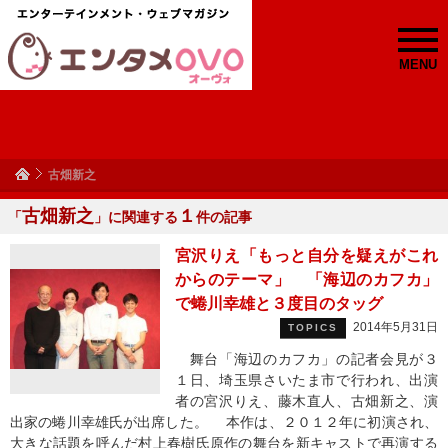
MENU
古畑新之
古畑新之
１
「
」に関連する
件の記事
宮沢りえ「もっと自分を疑えがこれ
からのテーマ」 「海辺のカフカ」
で蜷川幸雄と３度目のタッグ
2014年5月31日
TOPICS
舞台「海辺のカフカ」の記者会見が３
１日、埼玉県さいたま市で行われ、出演
者の宮沢りえ、藤木直人、古畑新之、演
出家の蜷川幸雄氏が出席した。 本作は、２０１２年に初演され、
大きな話題を呼んだ村上春樹氏原作の舞台を新キャストで再演する