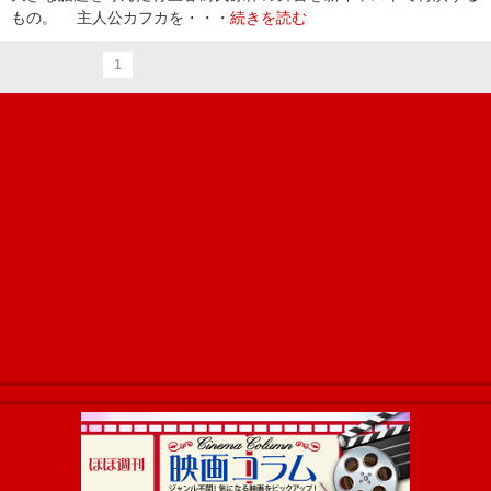
もの。 主人公カフカを・・・
続きを読む
1