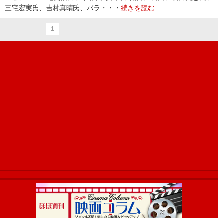
三宅宏実氏、吉村真晴氏、パラ・・・
続きを読む
1