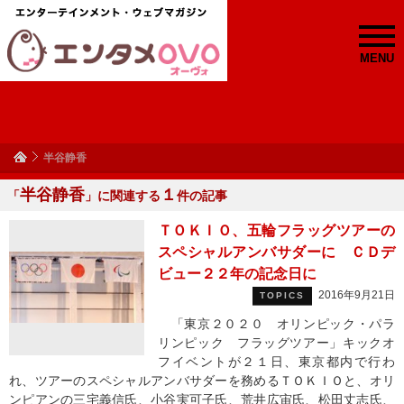
MENU
半谷静香
半谷静香
１
「
」に関連する
件の記事
ＴＯＫＩＯ、五輪フラッグツアーの
スペシャルアンバサダーに ＣＤデ
ビュー２２年の記念日に
2016年9月21日
TOPICS
「東京２０２０ オリンピック・パラ
リンピック フラッグツアー」キックオ
フイベントが２１日、東京都内で行わ
れ、ツアーのスペシャルアンバサダーを務めるＴＯＫＩＯと、オリ
ンピアンの三宅義信氏、小谷実可子氏、荒井広宙氏、松田丈志氏、