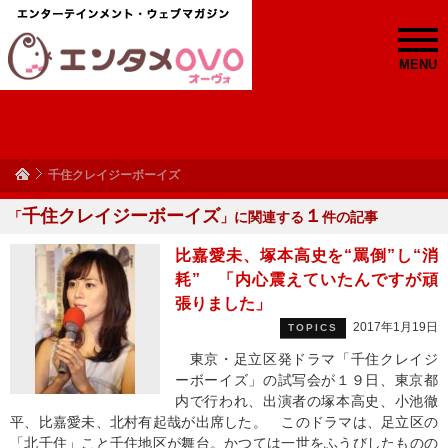
MENU
千住クレイジーボーイズ
千住クレイジーボーイズ
１
「
」に関連する
件の記事
比嘉愛未、塚本高史を“罵倒”し“消
耗” 「内心震えていたんですが頑
張りました」
2017年1月19日
TOPICS
東京・足立区発ドラマ「千住クレイジ
ーボーイズ」の試写会が１９日、東京都
内で行われ、出演者の塚本高史、小池徹
平、比嘉愛未、北村有起哉が出席した。 このドラマは、足立区の
「北千住」こと千住地区が舞台。かつては一世をふうびしたものの