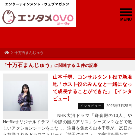
MENU
十万石まんじゅう
十万石まんじゅう
１
「
」に関連する
件の記事
山本千尋、コンサルタント役で新境
地「ホスト役のみんなと一緒になっ
て成長することができた」【インタ
ビュー】
2023年7月25日
インタビュー
NHK大河ドラマ「鎌倉殿の13人」や
Netflixオリジナルドラマ「今際の国のアリス」シーズン２などで激
しいアクションシーンをこなし、注目を集める山本千尋が、25日か
ら放送されるドラマストリーム「埼玉のホスト」で主演を果たす。