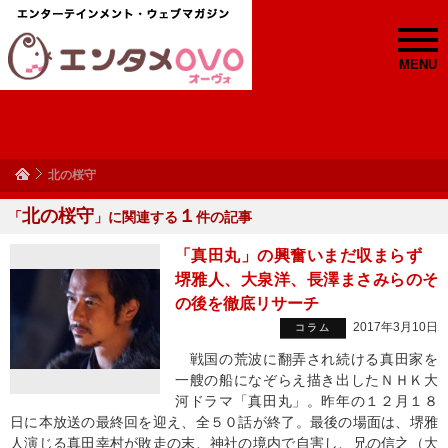
MENU
北の桜守
北の桜守
１
「
」に関連する
件の記事
「真田丸」の興奮いまだ収まらず
堺雅人、大泉洋、長澤まさみらのそ
の後を徹底リサーチ
2017年3月10日
コラム
戦国の荒波に翻弄され続ける真田家を
一艘の船になぞらえ描き出したＮＨＫ大
河ドラマ「真田丸」。昨年の１２月１８
日に本放送の最終回を迎え、全５０話が終了。最後の場面は、堺雅
人演じる真田幸村が敗走の末、神社の境内で自害し、兄の信之（大