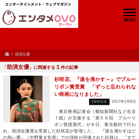
MENU
助演女優
助演女優
１
「
」に関連する
件の記事
杉咲花、『湯を沸かす～』でブルー
リボン賞受賞 「ずっと忘れられな
い映画になりました」
2017年2月8日
TOPICS
東京映画記者会（報知新聞社など在京
７紙）が主催する「第５９回 ブルーリ
ボン賞授賞式」が８日、東京都内で行わ
れ、助演女優賞を受賞した杉咲花が登壇した。 『湯を沸かすほど
の熱い愛』（中野量太監督）での演技が評価された杉咲は、「すて