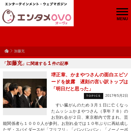
MENU
加藤充
加藤充
１
「
」に関連する
件の記事
堺正章、かまやつさんの面白エピソ
ードを披露 遅刻の言い訳トップは
「明日だと思った」
2017年5月2日
TOPICS
すい臓がんのため３月１日に亡くなっ
たムッシュかまやつさん（享年７８）の
お別れ会が２日、東京都内で営まれ、芸
能関係者ら１０００人が参列。お別れ会では１０年ぶりに再結成し
たザ・スパイダースが「フリフリ」「バンバンバン」「ノーノーボ