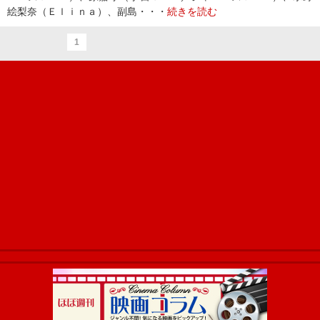
絵梨奈（Ｅｌｉｎａ）、副島・・・
続きを読む
1