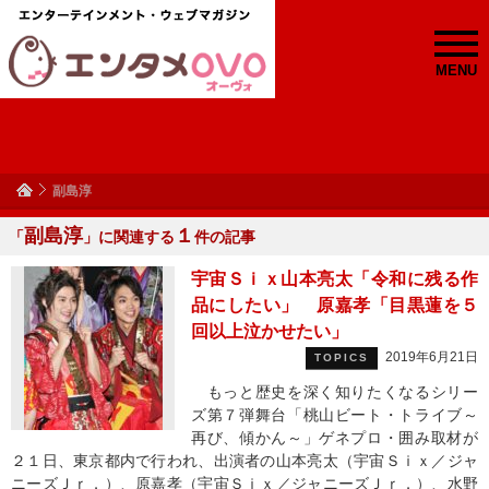
MENU
副島淳
副島淳
１
「
」に関連する
件の記事
宇宙Ｓｉｘ山本亮太「令和に残る作
品にしたい」 原嘉孝「目黒蓮を５
回以上泣かせたい」
2019年6月21日
TOPICS
もっと歴史を深く知りたくなるシリー
ズ第７弾舞台「桃山ビート・トライブ～
再び、傾かん～」ゲネプロ・囲み取材が
２１日、東京都内で行われ、出演者の山本亮太（宇宙Ｓｉｘ／ジャ
ニーズＪｒ．）、原嘉孝（宇宙Ｓｉｘ／ジャニーズＪｒ．）、水野