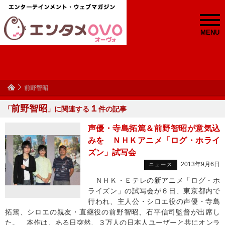
MENU
前野智昭
前野智昭
１
「
」に関連する
件の記事
声優・寺島拓篤＆前野智昭が意気込
みを ＮＨＫアニメ「ログ・ホライ
ズン」試写会
2013年9月6日
ニュース
ＮＨＫ・Ｅテレの新アニメ「ログ・ホ
ライズン」の試写会が６日、東京都内で
行われ、主人公・シロエ役の声優・寺島
拓篤、シロエの親友・直継役の前野智昭、石平信司監督が出席し
た。 本作は、ある日突然、３万人の日本人ユーザーと共にオンラ