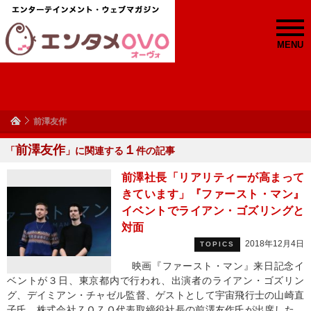
MENU
前澤友作
前澤友作
１
「
」に関連する
件の記事
前澤社長「リアリティーが高まって
きています」『ファースト・マン』
イベントでライアン・ゴズリングと
対面
2018年12月4日
TOPICS
映画『ファースト・マン』来日記念イ
ベントが３日、東京都内で行われ、出演者のライアン・ゴズリン
グ、デイミアン・チャゼル監督、ゲストとして宇宙飛行士の山崎直
子氏、株式会社ＺＯＺＯ代表取締役社長の前澤友作氏が出席した。