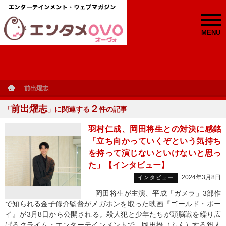
MENU
前出燿志
前出燿志
２
「
」に関連する
件の記事
羽村仁成、岡田将生との対決に感銘
「立ち向かっていくぞという気持ち
を持って演じないといけないと思っ
た」【インタビュー】
2024年3月8日
インタビュー
岡田将生が主演、平成「ガメラ」3部作
で知られる金子修介監督がメガホンを取った映画『ゴールド・ボー
イ』が3月8日から公開される。殺人犯と少年たちが頭脳戦を繰り広
げるクライム・エンターテインメントで、岡田扮（ふん）する殺人