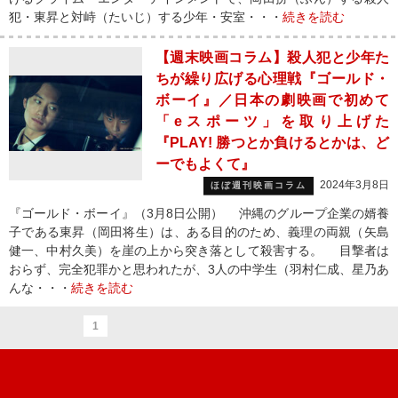
犯・東昇と対峙（たいじ）する少年・安室・・・
続きを読む
【週末映画コラム】殺人犯と少年た
ちが繰り広げる心理戦『ゴールド・
ボーイ』／日本の劇映画で初めて
「eスポーツ」を取り上げた
『PLAY! 勝つとか負けるとかは、ど
ーでもよくて』
2024年3月8日
ほぼ週刊映画コラム
『ゴールド・ボーイ』（3月8日公開） 沖縄のグループ企業の婿養
子である東昇（岡田将生）は、ある目的のため、義理の両親（矢島
健一、中村久美）を崖の上から突き落として殺害する。 目撃者は
おらず、完全犯罪かと思われたが、3人の中学生（羽村仁成、星乃あ
んな・・・
続きを読む
1