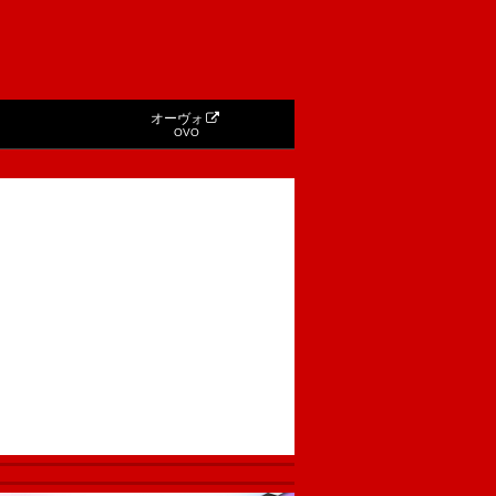
オーヴォ
OVO