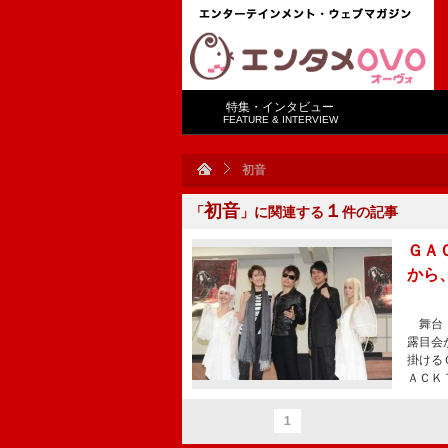
特集・インタビュー
FEATURE & INTERVIEW
初音
初音
１
「
」に関連する
件の記事
ＧＡ
から
舞台「
露目会
掛ける
ＡＣＫ
1