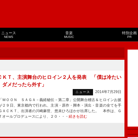
ニュース
音楽
特別企画
NEWS
MUSIC
PR
ＣＫＴ、主演舞台のヒロイン２人を発表 「僕は冷たい
、ダメだったら外す」
2014年7月29日
ニュース
ＭＯＯＮ ＳＡＧＡ－義経秘伝－第二章」公開舞台稽古＆ヒロインお披
が２９日、東京都内で行われ、主演・原作・脚本・演出・音楽の全てを手
ＧＡＣＫＴ、出演者の川崎麻世、悠未ひろほかが出席した。 本作は、Ｇ
Ｔオールプロデュースにより、２０・・・
続きを読む